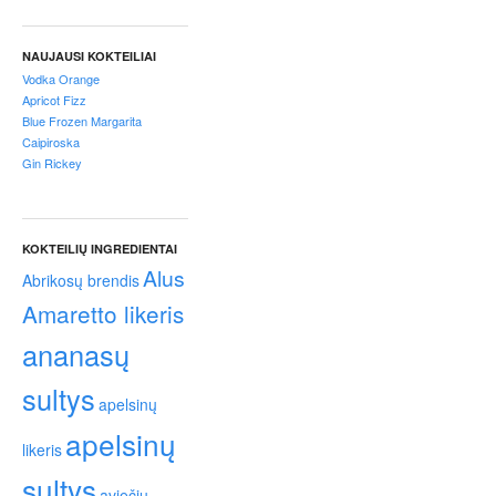
p
t
a
NAUJAUSI KOKTEILIAI
i
Vodka Orange
!
Apricot Fizz
Blue Frozen Margarita
Caipiroska
Gin Rickey
KOKTEILIŲ INGREDIENTAI
Alus
Abrikosų brendis
Amaretto likeris
ananasų
sultys
apelsinų
apelsinų
likeris
sultys
aviečių