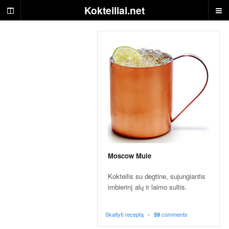
S
Kokteiliai.net
k
a
n
ū
s
g
ė
r
i
m
a
i
i
r
Moscow Mule
j
ų
Kokteilis su degtine, sujungiantis
r
imbierinį alų ir laimo sultis.
e
c
Skaityti receptą
•
comments
59
e