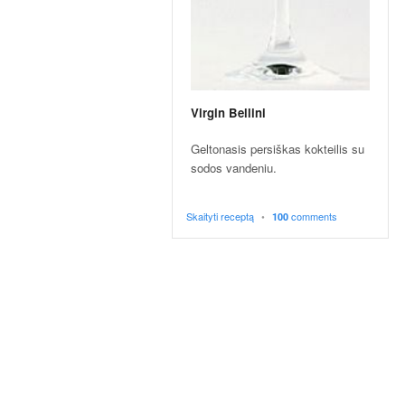
p
t
a
i
!
Virgin Bellini
Geltonasis persiškas kokteilis su
sodos vandeniu.
Skaityti receptą
•
comments
100