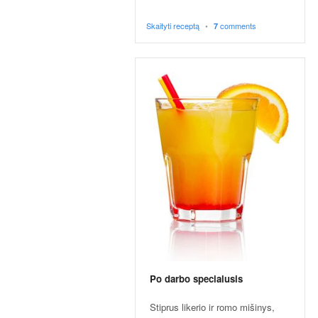
p
t
Skaityti receptą
•
comments
7
a
i
!
Po darbo specialusis
Stiprus likerio ir romo mišinys,