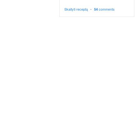
p
t
Skaityti receptą
•
comments
54
a
i
!