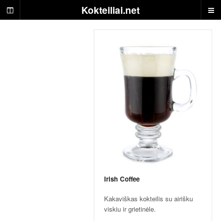
S
Kokteiliai.net
k
a
n
ū
s
g
ė
r
i
m
a
i
i
r
j
ų
r
Irish Coffee
e
Kakaviškas kokteilis su airišku
c
viskiu ir grietinėle.
e