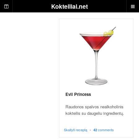
S
Kokteiliai.net
k
a
n
ū
s
g
ė
r
i
m
a
i
i
r
Evil Princess
j
ų
Raudonos spalvos nealkoholinis
r
kokteilis su daugeliu ingredientų.
e
c
Skaityti receptą
•
comments
42
e