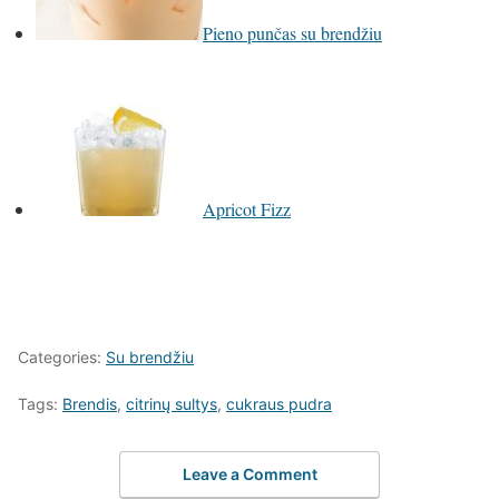
Pieno punčas su brendžiu
Apricot Fizz
Categories:
Su brendžiu
Tags:
Brendis
,
citrinų sultys
,
cukraus pudra
Leave a Comment