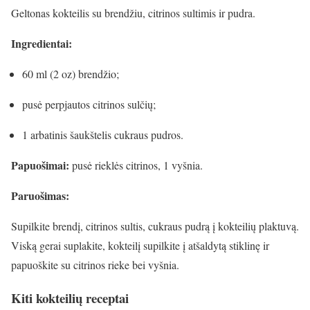
Geltonas kokteilis su brendžiu, citrinos sultimis ir pudra.
Ingredientai:
60 ml (
2
oz) brendžio;
pusė perpjautos citrinos sulčių;
1 arbatinis šaukštelis cukraus pudros.
Papuošimai:
pusė rieklės citrinos, 1 vyšnia.
Paruošimas:
Supilkite brendį, citrinos sultis, cukraus pudrą į kokteilių plaktuvą.
Viską gerai suplakite, kokteilį supilkite į atšaldytą stiklinę ir
papuoškite su citrinos rieke bei vyšnia.
Kiti kokteilių receptai