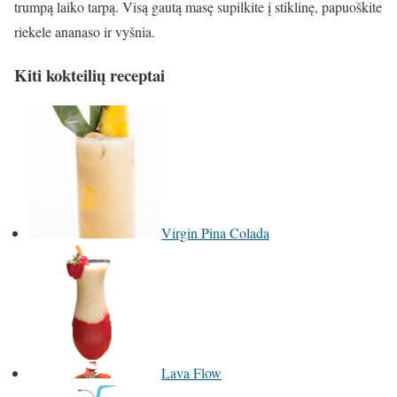
trumpą laiko tarpą. Visą gautą masę supilkite į stiklinę, papuoškite
riekele ananaso ir vyšnia.
Kiti kokteilių receptai
Virgin Pina Colada
Lava Flow