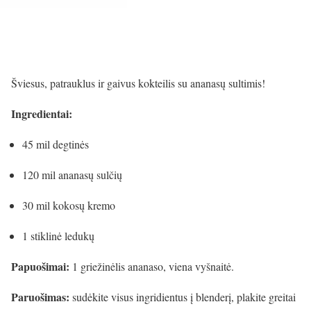
Šviesus, patrauklus ir gaivus kokteilis su ananasų sultimis!
Ingredientai:
45 mil degtinės
120 mil ananasų sulčių
30 mil kokosų kremo
1 stiklinė ledukų
Papuošimai:
1 griežinėlis ananaso, viena vyšnaitė.
Paruošimas:
sudėkite visus ingridientus į blenderį, plakite greitai