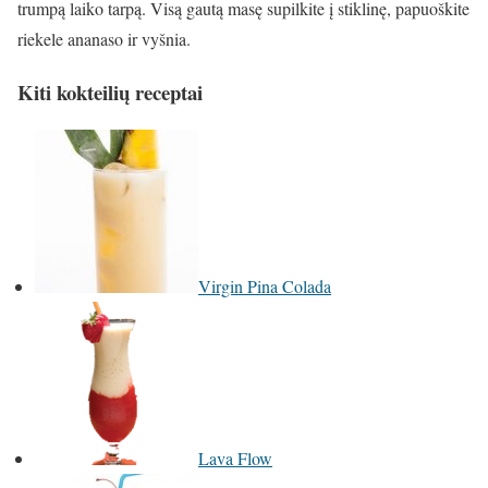
trumpą laiko tarpą. Visą gautą masę supilkite į stiklinę, papuoškite
riekele ananaso ir vyšnia.
Kiti kokteilių receptai
Virgin Pina Colada
Lava Flow