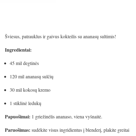
Šviesus, patrauklus ir gaivus kokteilis su ananasų sultimis!
Ingredientai:
45 mil degtinės
120 mil ananasų sulčių
30 mil kokosų kremo
1 stiklinė ledukų
Papuošimai:
1 griežinėlis ananaso, viena vyšnaitė.
Paruošimas:
sudėkite visus ingridientus į blenderį, plakite greitai