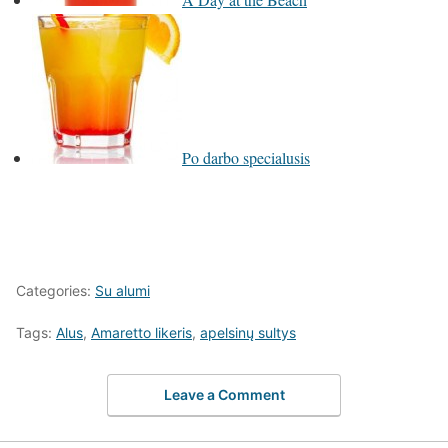
Po darbo specialusis
Categories:
Su alumi
Tags:
Alus
,
Amaretto likeris
,
apelsinų sultys
Leave a Comment