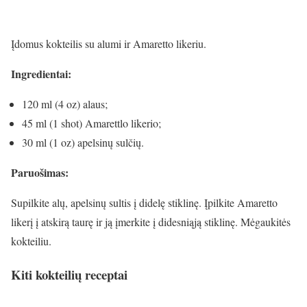
Įdomus kokteilis su alumi ir Amaretto likeriu.
Ingredientai:
120 ml (4 oz) alaus;
45 ml (1 shot) Amarettlo likerio;
30 ml (1 oz) apelsinų sulčių.
Paruošimas:
Supilkite alų, apelsinų sultis į didelę stiklinę. Įpilkite Amaretto
likerį į atskirą taurę ir ją įmerkite į didesniąją stiklinę. Mėgaukitės
kokteiliu.
Kiti kokteilių receptai