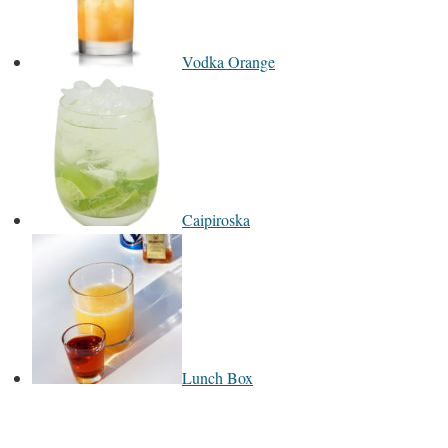
Vodka Orange
Caipiroska
Lunch Box