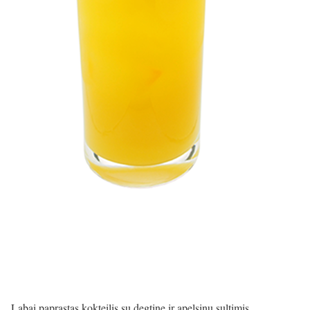
Labai paprastas kokteilis su degtine ir apelsinų sultimis.