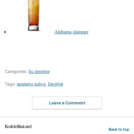
Alabama slammer
Categories:
Su degtine
Tags:
apelsinų sultys
,
Degtinė
Leave a Comment
Kokteiliai.net
Back to top