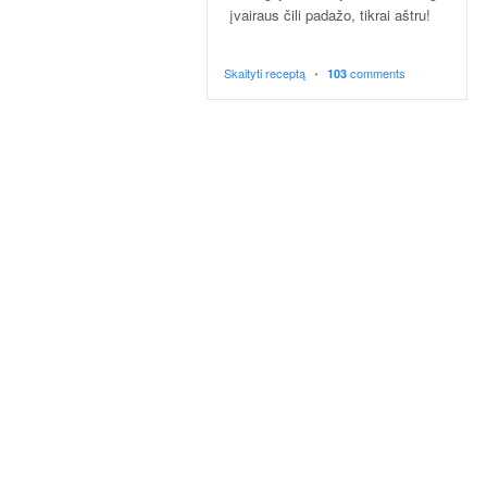
p
įvairaus čili padažo, tikrai aštru!
t
a
i
Skaityti receptą
•
comments
103
!