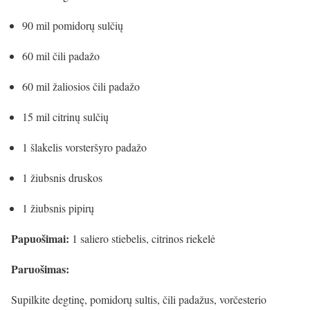
90 mil pomidorų sulčių
60 mil čili padažo
60 mil žaliosios čili padažo
15 mil citrinų sulčių
1 šlakelis vorsteršyro padažo
1 žiubsnis druskos
1 žiubsnis pipirų
Papuošimai:
1 saliero stiebelis, citrinos riekelė
Paruošimas:
Supilkite degtinę, pomidorų sultis, čili padažus, vorčesterio