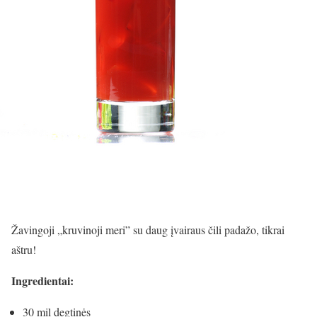
Žavingoji „kruvinoji meri” su daug įvairaus čili padažo, tikrai
aštru!
Ingredientai:
30 mil degtinės