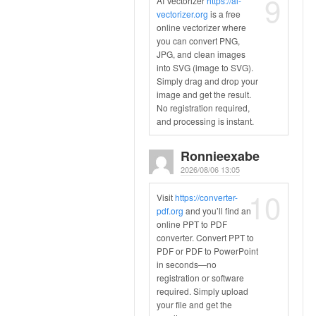
9
AI Vectorizer
https://ai-
vectorizer.org
is a free
online vectorizer where
you can convert PNG,
JPG, and clean images
into SVG (image to SVG).
Simply drag and drop your
image and get the result.
No registration required,
and processing is instant.
Ronnieexabe
2026/08/06 13:05
10
Visit
https://converter-
pdf.org
and you’ll find an
online PPT to PDF
converter. Convert PPT to
PDF or PDF to PowerPoint
in seconds—no
registration or software
required. Simply upload
your file and get the