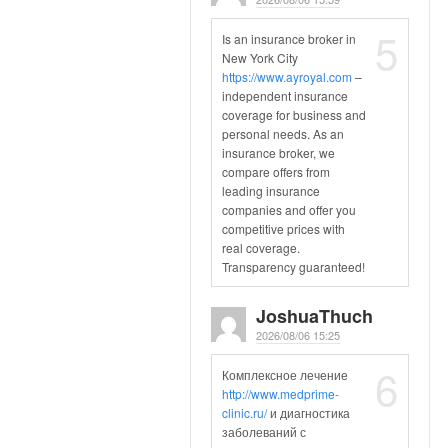
5
Is an insurance broker in
New York City
https://www.ayroyal.com
–
independent insurance
coverage for business and
personal needs. As an
insurance broker, we
compare offers from
leading insurance
companies and offer you
competitive prices with
real coverage.
Transparency guaranteed!
JoshuaThuch
2026/08/06 15:25
6
Комплексное лечение
http://www.medprime-
clinic.ru/
и диагностика
заболеваний с