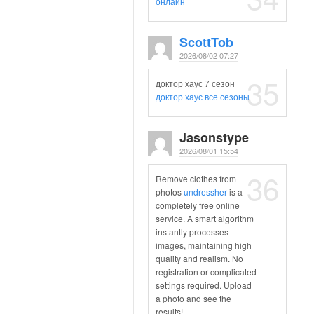
онлайн
ScottTob
2026/08/02 07:27
35
доктор хаус 7 сезон
доктор хаус все сезоны
Jasonstype
2026/08/01 15:54
36
Remove clothes from
photos
undressher
is a
completely free online
service. A smart algorithm
instantly processes
images, maintaining high
quality and realism. No
registration or complicated
settings required. Upload
a photo and see the
results!