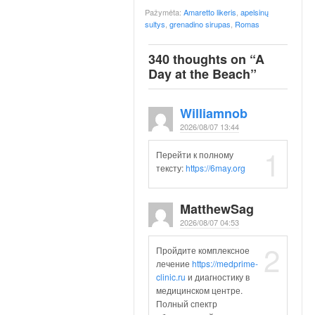
Pažymėta:
Amaretto likeris
,
apelsinų
sultys
,
grenadino sirupas
,
Romas
340 thoughts on “
A
Day at the Beach
”
Williamnob
2026/08/07 13:44
1
Перейти к полному
тексту:
https://6may.org
MatthewSag
2026/08/07 04:53
2
Пройдите комплексное
лечение
https://medprime-
clinic.ru
и диагностику в
медицинском центре.
Полный спектр