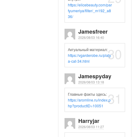
https://elicebeauty.com/par
fyumeriya/filter/_m192_a8
36/
Jamesfreer
2026/08/03 16:40
30
Актуальный материал:
https://vgarderobe.ru/platy
a-cat-34.html
Jamespyday
2026/08/03 13:18
31
Главные факты здесь:
https://aromline.ru/index.p
hp?productID=10051
Harryjar
2026/08/03 11:27