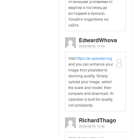
отличными условиями от
квартир и гостиниц до
коттеджей и бунгало.
Узнайте подробнее на
сайте.
EdwardWhova
2026/08/06 14:40
8
Visit
https://ai-upscaler.org
and you can enhance your
image from pixelated to
stunning quality. Simply
upload your image, select
the scale and model, then
compare and download. AI
Upscaler is built for quality,
not complexity.
RichardThago
2026/08/06 13:46