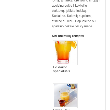
romą, amaretą, grenadino sirupą ir
apelsinų sultis į kokteilių
plaktuvą, įdėkite ledukų.
Suplakite. Kokteilį supilkite į
stiklinę su ledu. Papuoškite su
apalsino riekele bei vyšnaite.
Kiti kokteilių receptai
Po darbo
specialusis
Lunch Box