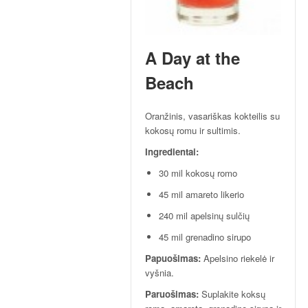
p
t
a
i
A Day at the
!
Beach
Oranžinis, vasariškas kokteilis su
kokosų romu ir sultimis.
Ingredientai:
30 mil kokosų romo
45 mil amareto likerio
240 mil apelsinų sulčių
45 mil grenadino sirupo
Papuošimas:
Apelsino riekelė ir
vyšnia.
Paruošimas:
Suplakite koksų