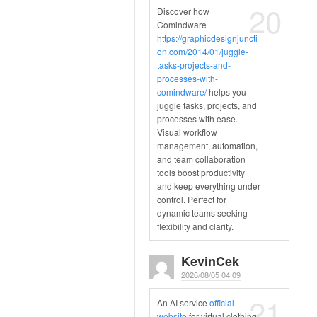
20
Discover how
Comindware
https://graphicdesignjuncti
on.com/2014/01/juggle-
tasks-projects-and-
processes-with-
comindware/
helps you
juggle tasks, projects, and
processes with ease.
Visual workflow
management, automation,
and team collaboration
tools boost productivity
and keep everything under
control. Perfect for
dynamic teams seeking
flexibility and clarity.
KevinCek
2026/08/05 04:09
21
An AI service
official
website
for virtual clothing