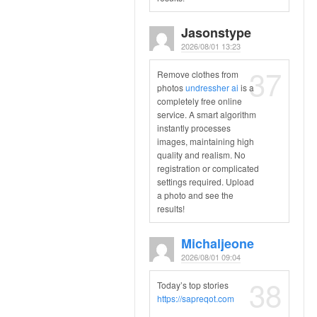
Jasonstype
2026/08/01 13:23
37
Remove clothes from
photos
undressher ai
is a
completely free online
service. A smart algorithm
instantly processes
images, maintaining high
quality and realism. No
registration or complicated
settings required. Upload
a photo and see the
results!
Michaljeone
2026/08/01 09:04
38
Today’s top stories
https://sapreqot.com