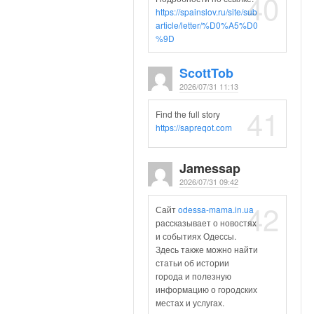
40
https://spainslov.ru/site/sub
article/letter/%D0%A5%D0
%9D
ScottTob
2026/07/31 11:13
41
Find the full story
https://sapreqot.com
Jamessap
2026/07/31 09:42
42
Сайт
odessa-mama.in.ua
рассказывает о новостях
и событиях Одессы.
Здесь также можно найти
статьи об истории
города и полезную
информацию о городских
местах и услугах.