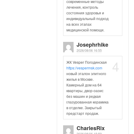
современные методы
лечения, контроль
состояния здоровья и
индивидуальный подход
на всех этапах
медицинской помощи.
Josephrhike
2026/08/06 16:55
4
ЖК Vesper Погодинская
https://vespermsk.com
новый эталон элитного
жилья в Москве.
Камерный дом на 64
квартиры, двор-оазис
без машин и редкая
глазурованная керамика
в отделке. Закрытый
предстарт продаж.
CharlesRix
2026/08/06 15:59