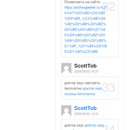
32
Посмотреть на сайте:
https://archeagewiki.ru/%D
0%97%D0%BD%D0%B0
%D0%BA_%C2%AB%D0
%92%D0%B8%D0%BD%
D0%BE%D0%B3%D1%8
0%D0%B0%D0%B2%D0
%B4%D0%BD%D0%B0%
D1%8F_%D1%84%D0%B
5%D1%8F%C2%BB/
ScottTob
2026/08/02 18:37
33
доктор хаус смотреть
бесплатно
доктор хаус
сезоны бесплатно
ScottTob
2026/08/02 10:31
34
доктор хаус
доктор хаус