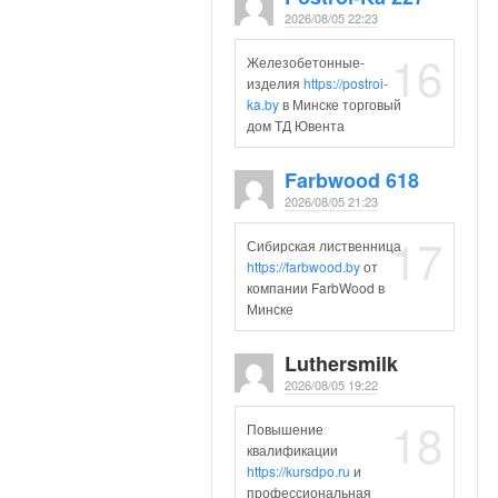
2026/08/05 22:23
16
Железобетонные-
изделия
https://postroi-
ka.by
в Минске торговый
дом ТД Ювента
Farbwood 618
2026/08/05 21:23
17
Сибирская лиственница
https://farbwood.by
от
компании FarbWood в
Минске
Luthersmilk
2026/08/05 19:22
18
Повышение
квалификации
https://kursdpo.ru
и
профессиональная