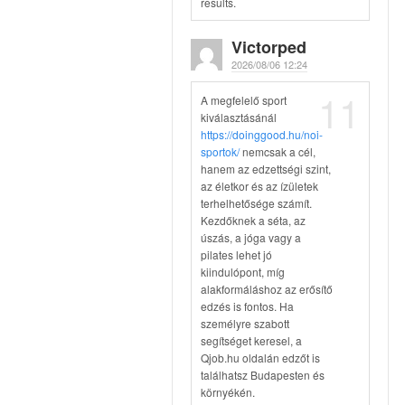
results.
Victorped
2026/08/06 12:24
11
A megfelelő sport
kiválasztásánál
https://doinggood.hu/noi-
sportok/
nemcsak a cél,
hanem az edzettségi szint,
az életkor és az ízületek
terhelhetősége számít.
Kezdőknek a séta, az
úszás, a jóga vagy a
pilates lehet jó
kiindulópont, míg
alakformáláshoz az erősítő
edzés is fontos. Ha
személyre szabott
segítséget keresel, a
Qjob.hu oldalán edzőt is
találhatsz Budapesten és
környékén.