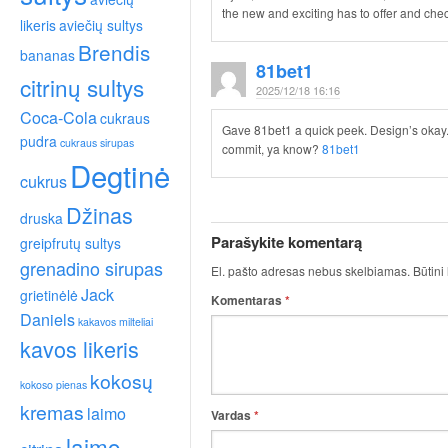
the new and exciting has to offer and che
likeris
aviečių sultys
Brendis
bananas
81bet1
citrinų sultys
2025/12/18 16:16
Coca-Cola
cukraus
Gave 81bet1 a quick peek. Design’s okay. 
pudra
cukraus sirupas
commit, ya know?
81bet1
Degtinė
cukrus
Džinas
druska
Parašykite komentarą
greipfrutų sultys
grenadino sirupas
El. pašto adresas nebus skelbiamas.
Būtini
Jack
grietinėlė
Komentaras
*
Daniels
kakavos milteliai
kavos likeris
kokosų
kokoso pienas
kremas
laimo
Vardas
*
laimo