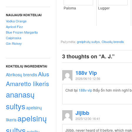
p
t
Paloma
Lugger
a
NAUJAUSI KOKTEILIAI
i
Vodka Orange
!
Apricot Fizz
Blue Frozen Margarita
Caipiroska
Pažymėta:
greipfrutų sultys
,
Obuolių brendis
Gin Rickey
3 thoughts on “
A. J.
”
KOKTEILIŲ INGREDIENTAI
188v Vip
Alus
Abrikosų brendis
2026/06/10 12:56
Amaretto likeris
Chơi tại
188v vip
thấy ổn hơn mình nghĩ b
ananasų
sultys
apelsinų
Jljlbb
apelsinų
2025/12/30 16:41
likeris
sultys
Jljlbb, never heard of it before, which mak
aviečių