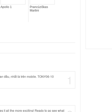
Apollo 1
Prancūziškas
Martini
1
an đầu, nhất là trên mobile. TONY06-10
es it all the more exciting! Ready to go see what