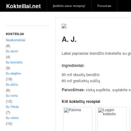
S
Kokteiliai.net
Įkelkite savo receptą!
Forumas
k
a
n
ū
s
KOKTEILIAI
A. J.
g
Nealkoholiniai
ė
(8)
r
Su alumi
Labai paprastas brendžio koketeilis su gr
i
(4)
Su brendžiu
m
Ingredientai:
(9)
a
Su degtine
60 mil obuolių bendžio
i
(19)
60 mil greifurktų sulčių
i
Su džinu
r
Paruošimas:
viską supilkite, suplakite su 
(6)
j
Su romu
ų
(12)
Kiti kokteilių receptai
r
Su Tekila
e
(7)
Su viskiu
c
(10)
e