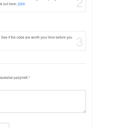
2
ck out here:
jljlbb
3
See if the odds are worth your time before you
 laukeliai pažymėti
*