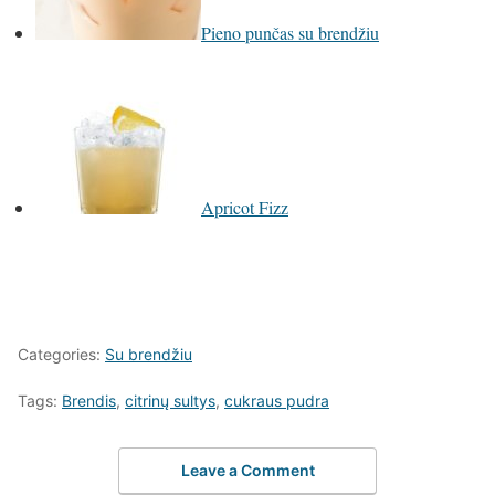
Pieno punčas su brendžiu
Apricot Fizz
Categories:
Su brendžiu
Tags:
Brendis
,
citrinų sultys
,
cukraus pudra
Leave a Comment