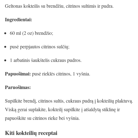
Geltonas kokteilis su brendžiu, citrinos sultimis ir pudra.
Ingredientai:
60 ml (
2
oz) brendžio;
pusė perpjautos citrinos sulčių;
1 arbatinis šaukštelis cukraus pudros.
Papuošimai:
pusė rieklės citrinos, 1 vyšnia.
Paruošimas:
Supilkite brendį, citrinos sultis, cukraus pudrą į kokteilių plaktuvą.
Viską gerai suplakite, kokteilį supilkite į atšaldytą stiklinę ir
papuoškite su citrinos rieke bei vyšnia.
Kiti kokteilių receptai