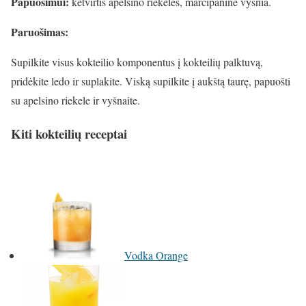
Papuošimui:
ketvirtis apelsino riekelės, marcipaninė vyšnia.
Paruošimas:
Supilkite visus kokteilio komponentus į kokteilių palktuvą,
pridėkite ledo ir suplakite. Viską supilkite į aukštą taurę, papuošti
su apelsino riekele ir vyšnaite.
Kiti kokteilių receptai
Vodka Orange