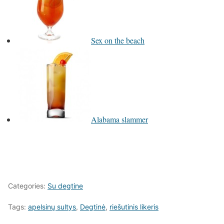
Sex on the beach
Alabama slammer
Categories:
Su degtine
Tags:
apelsinų sultys
,
Degtinė
,
riešutinis likeris