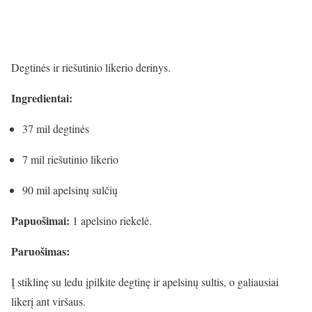
Degtinės ir riešutinio likerio derinys.
Ingredientai:
37 mil degtinės
7 mil riešutinio likerio
90 mil apelsinų sulčių
Papuošimai:
1 apelsino riekelė.
Paruošimas:
Į stiklinę su ledu įpilkite degtinę ir apelsinų sultis, o galiausiai
likerį ant viršaus.