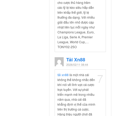
cho cược thủ hàng trăm
các tỷ lệ kèo siêu hấp dẫn
trên khắp thế giới, tỷ lệ
thưởng đa dạng. Với nhiều
giải đấu lớn nhỏ được cập
nhật liên tục mỗi ngày như
Champions League, Euro,
La Liga, Serie A, Premier
League, World Cup,…
TONY02-25O
Tải Xn88
2026/02/11 08:44
7
tải xn88
là một nhà cái
không thể không nhắc đến
khi nói về lĩnh vực cá cược
trực tuyến. Với sự phát
triển mạnh mẽ trong nhiều
năm qua, nhà cái đã
khẳng định vị thế của mình
trên thị trường cá cược.
Hàng triệu người chơi đã