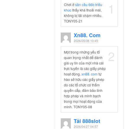
1
Chơi ở
sân cầu 66b triều
khúc
thấy khá thoải mái,
không bị tải chậm nhiều.
TONY05-21
Xn88. Com
2026/05/08 10:45
2
Một trong những yếu tố
quan trọng nhất để đánh
giá uy tín của một nhà cái
trực tuyến là các giấy phép
hoạt động.
xn88. com
tự
hào sở hữu các giấy phép
do các tổ chức có thẩm
quyền cấp, đảm bảo tính
hợp pháp và minh bạch
trong mọi hoạt động của
mình. TONY05-08
Tải 888slot
2026/04/27 04:57