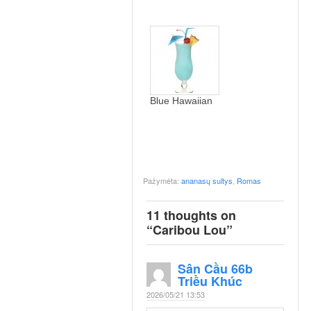
Blue Hawaiian
Pažymėta:
ananasų sultys
,
Romas
11 thoughts on
“
Caribou Lou
”
Sân Cầu 66b
Triều Khúc
2026/05/21 13:53