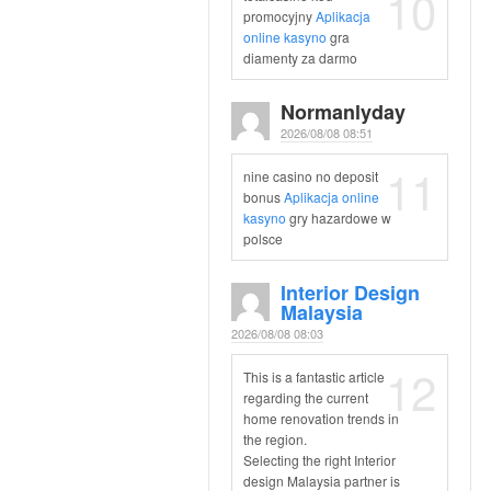
10
promocyjny
Aplikacja
online kasyno
gra
diamenty za darmo
Normanlyday
2026/08/08 08:51
11
nine casino no deposit
bonus
Aplikacja online
kasyno
gry hazardowe w
polsce
Interior Design
Malaysia
2026/08/08 08:03
12
This is a fantastic article
regarding the current
home renovation trends in
the region.
Selecting the right Interior
design Malaysia partner is