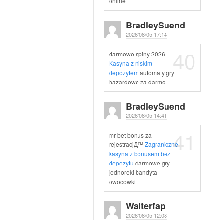
online
BradleySuend
2026/08/05 17:14
40
darmowe spiny 2026
Kasyna z niskim
depozytem
automaty gry
hazardowe za darmo
BradleySuend
2026/08/05 14:41
41
mr bet bonus za
rejestracjД™
Zagraniczne
kasyna z bonusem bez
depozytu
darmowe gry
jednoreki bandyta
owocowki
Walterfap
2026/08/05 12:08