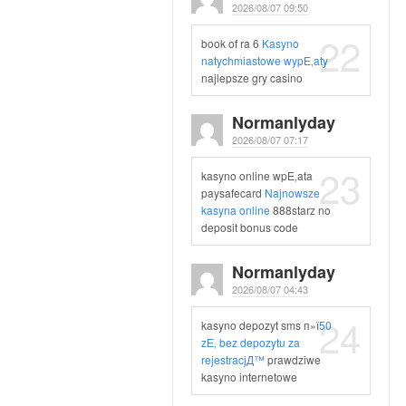
2026/08/07 09:50
22
book of ra 6
Kasyno
natychmiastowe wypЕ‚aty
najlepsze gry casino
Normanlyday
2026/08/07 07:17
23
kasyno online wpЕ‚ata
paysafecard
Najnowsze
kasyna online
888starz no
deposit bonus code
Normanlyday
2026/08/07 04:43
24
kasyno depozyt sms п»ї
50
zЕ‚ bez depozytu za
rejestracjД™
prawdziwe
kasyno internetowe