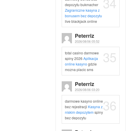
34
depozytu bukmacher
Zagraniczne kasyna z
bonusem bez depozytu
live blackjack online
Peterriz
2026/08/06 05:52
35
total casino darmowe
spiny 2026
Aplikacja
online kasyno
gdzie
mozna placic sms
Peterriz
2026/08/06 03:20
36
darmowe kasyno online
bez rejestracji
Kasyna z
niskim depozytem
spiny
bez depozytu