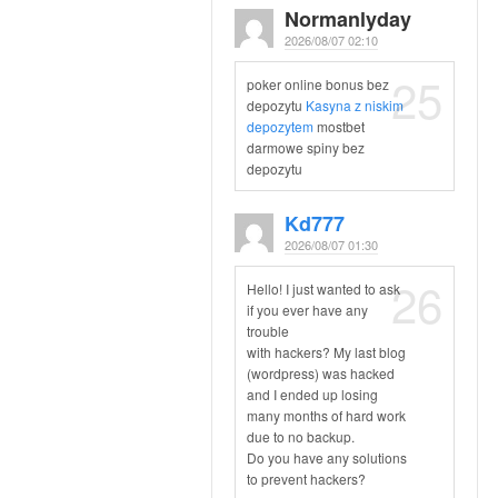
Normanlyday
2026/08/07 02:10
25
poker online bonus bez
depozytu
Kasyna z niskim
depozytem
mostbet
darmowe spiny bez
depozytu
Kd777
2026/08/07 01:30
26
Hello! I just wanted to ask
if you ever have any
trouble
with hackers? My last blog
(wordpress) was hacked
and I ended up losing
many months of hard work
due to no backup.
Do you have any solutions
to prevent hackers?