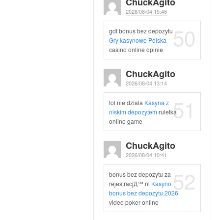
ChuckAgito
2026/08/04 15:48
50
gdf bonus bez depozytu
Gry kasynowe Polska
casino online opinie
ChuckAgito
2026/08/04 13:14
51
lol nie dziala
Kasyna z
niskim depozytem
ruletka
online game
ChuckAgito
2026/08/04 10:41
52
bonus bez depozytu za
rejestracjД™ nl
Kasyno
bonus bez depozytu 2026
video poker online