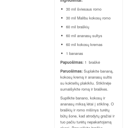
p
Ingredientai:
t
30 mil šviesaus romo
a
i
30 mil Malibu kokosų romo
!
60 mil braškių
60 mil ananasų sultys
60 mil kokosų kremas
1 bananas
Papuošimas:
1 braškė
Paruošimas:
Suplakite bananą,
kokosų kremą ir ananasų sultis
su kokteilių plakikliu. Stiklinėje
sumaišykite romą ir braškes.
Supilkite banano, kokosų ir
ananasų miksą lėtai į stiklinę. O
braškių ir romo mišinys turėtų
būtų šone, kad atrodytų gražiai ir
tuo pačiu turėtų nepakartojamą
skonį. Papuoškite braške.