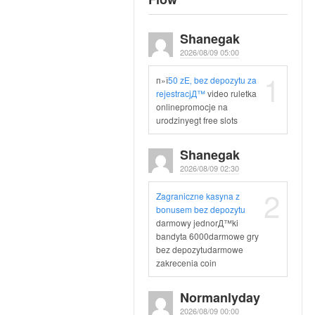
Shanegak
2026/08/09 05:00
1
п»ї
50 zЕ‚ bez depozytu za
rejestracjД™
video ruletka
onlinepromocje na
urodzinyegt free slots
Shanegak
2026/08/09 02:30
2
Zagraniczne kasyna z
bonusem bez depozytu
darmowy jednorД™ki
bandyta 6000darmowe gry
bez depozytudarmowe
zakrecenia coin
Normanlyday
2026/08/09 00:00