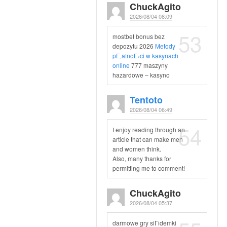
ChuckAgito
2026/08/04 08:09
53
mostbet bonus bez
depozytu 2026
Metody
pЕ‚atnoЕ›ci w kasynach
online
777 maszyny
hazardowe – kasyno
Tentoto
2026/08/04 06:49
54
I enjoy reading through an
article that can make men
and women think.
Also, many thanks for
permitting me to comment!
ChuckAgito
2026/08/04 05:37
darmowe gry siГіdemki