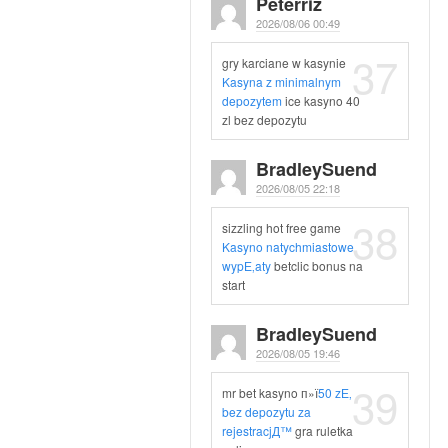
Peterriz
2026/08/06 00:49
37
gry karciane w kasynie
Kasyna z minimalnym
depozytem
ice kasyno 40
zl bez depozytu
BradleySuend
2026/08/05 22:18
38
sizzling hot free game
Kasyno natychmiastowe
wypЕ‚aty
betclic bonus na
start
BradleySuend
2026/08/05 19:46
39
mr bet kasyno п»ї
50 zЕ‚
bez depozytu za
rejestracjД™
gra ruletka