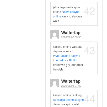
42
jakie legalne kasyno
online
Nowe kasyno
online
kasyno stalowa
wola
Walterfap
2026/08/05 09:35
43
kasyno online wpЕ‚ata
depozytu sms 5zl
WypЕ‚acalne kasyna
internetowe BLIK
darmowe gry jednoreki
bandyta
Walterfap
2026/08/05 07:02
44
kasyno online ranking
Aplikacja online kasyno
darmowe spiny total