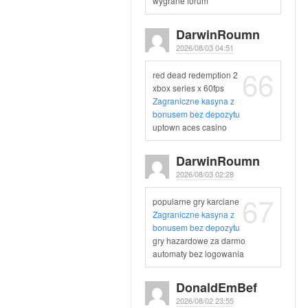
wygrane forum
DarwinRoumn
2026/08/03 04:51
66
red dead redemption 2
xbox series x 60fps
Zagraniczne kasyna z
bonusem bez depozytu
uptown aces casino
DarwinRoumn
2026/08/03 02:28
67
popularne gry karciane
Zagraniczne kasyna z
bonusem bez depozytu
gry hazardowe za darmo
automaty bez logowania
DonaldEmBef
2026/08/02 23:55