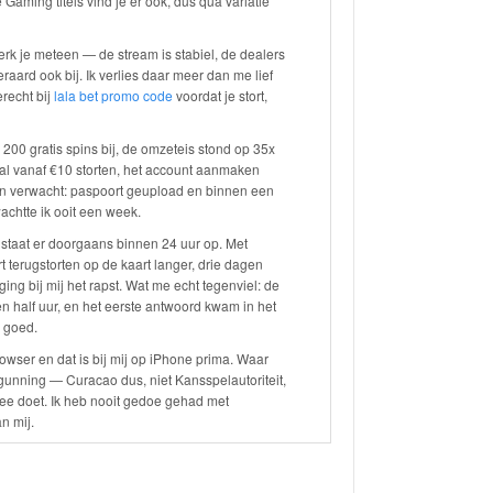
 Gaming titels vind je er ook, dus qua variatie
erk je meteen — de stream is stabiel, de dealers
eraard ook bij. Ik verlies daar meer dan me lief
erecht bij
lala bet promo code
voordat je stort,
200 gratis spins bij, de omzeteis stond op 35x
 al vanaf €10 storten, het account aanmaken
 dan verwacht: paspoort geupload en binnen een
chtte ik ooit een week.
t staat er doorgaans binnen 24 uur op. Met
t terugstorten op de kaart langer, drie dagen
ging bij mij het rapst. Wat me echt tegenviel: de
 half uur, en het eerste antwoord kwam in het
 goed.
owser en dat is bij mij op iPhone prima. Waar
ergunning — Curacao dus, niet Kansspelautoriteit,
ee doet. Ik heb nooit gedoe gehad met
n mij.