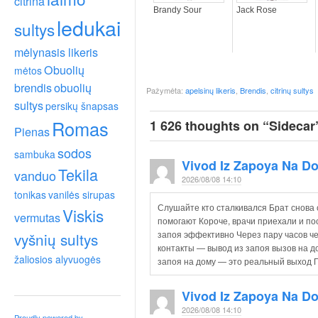
citrina
Brandy Sour
Jack Rose
ledukai
sultys
mėlynasis likeris
Obuolių
mėtos
brendis
obuolių
Pažymėta:
apelsinų likeris
,
Brendis
,
citrinų sultys
sultys
persikų šnapsas
Romas
1 626 thoughts on “
Sidecar
Pienas
sodos
sambuka
Vivod Iz Zapoya Na 
Tekila
vanduo
2026/08/08 14:10
tonikas
vanilės sirupas
Слушайте кто сталкивался Брат снова 
Viskis
vermutas
помогают Короче, врачи приехали и по
запоя эффективно Через пару часов че
vyšnių sultys
контакты — вывод из запоя вызов на 
žaliosios alyvuogės
запоя на дому — это реальный выход П
Vivod Iz Zapoya Na 
2026/08/08 14:10
Proudly powered by