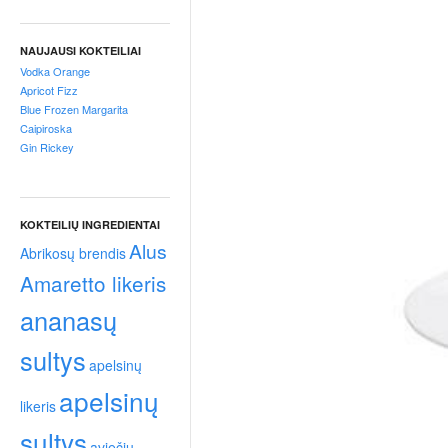
p
t
a
NAUJAUSI KOKTEILIAI
i
Vodka Orange
!
Apricot Fizz
Blue Frozen Margarita
Caipiroska
Gin Rickey
KOKTEILIŲ INGREDIENTAI
Alus
Abrikosų brendis
Amaretto likeris
ananasų
sultys
apelsinų
apelsinų
likeris
sultys
aviečių