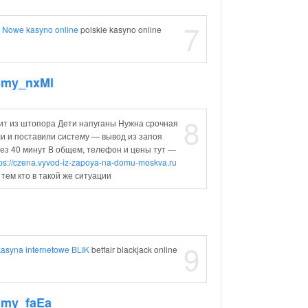
7
y
Nowe kasyno online
polskie kasyno online
Domy_nxMl
8
ит из штопора Дети напуганы Нужна срочная
и и поставили систему — вывод из запоя
ез 40 минут В общем, телефон и цены тут —
tps://czena.vyvod-iz-zapoya-na-domu-moskva.ru
тем кто в такой же ситуации
9
asyna internetowe BLIK
betfair blackjack online
omy_faEa