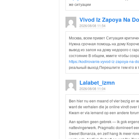
же ситуации
Vivod Iz Zapoya Na D
2026/08/08 11:54
Москва, всем привет Ситуация критиче
Нужна срочная помощь на дому Короче
вывод из запоя на дому недорого с га
состояние В общем, жмите чтобы сохра
https://kodirovanie.vyvod-iz-zapoya-na-
реальный выход Перешлите тем кто в 
Lalabet_izmn
2026/08/08 11:04
Ben hier nu een maand of vier bezig en wi
want de verhalen die je online vindt over 
Kwam er via iemand op een andere forum t
Aan spellen geen gebrek — ik gok ergens 
nattevingerwerk. Pragmatic domineert ee
Sweet Bonanza, en zelf hang ik meer rond