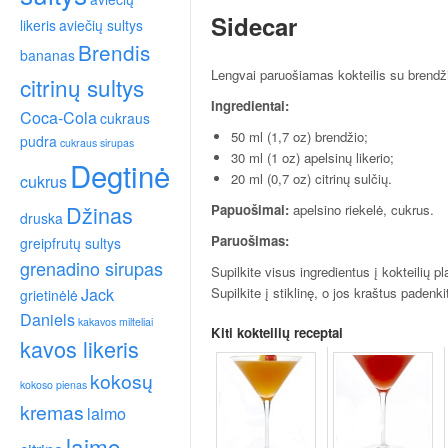
Sidecar
likeris
aviečių sultys
Brendis
bananas
Lengvai paruošiamas kokteilis su brendžiu,
citrinų sultys
Ingredientai:
Coca-Cola
cukraus
50 ml (1,7 oz) brendžio;
pudra
cukraus sirupas
30 ml (1 oz) apelsinų likerio;
Degtinė
20 ml (0,7 oz) citrinų sulčių.
cukrus
Džinas
Papuošimai:
apelsino riekelė, cukrus.
druska
Paruošimas:
greipfrutų sultys
grenadino sirupas
Supilkite visus ingredientus į kokteilių p
Jack
Supilkite į stiklinę, o jos kraštus padenki
grietinėlė
Daniels
kakavos milteliai
Kiti kokteilių receptai
kavos likeris
kokosų
kokoso pienas
kremas
laimo
laimo