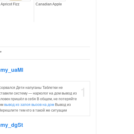
Apricot Fizz
Canadian Apple
”
Domy_uaMl
1
сорвался Дети напуганы Таблетки не
ставили систему — нарколог на дом вывод из
ловек пришёл в себя В общем, не потеряйте
дом
вывод из запоя вызов на дом
Вывод из
ерешлите тем кто в такой же ситуации
Domy_dgSt