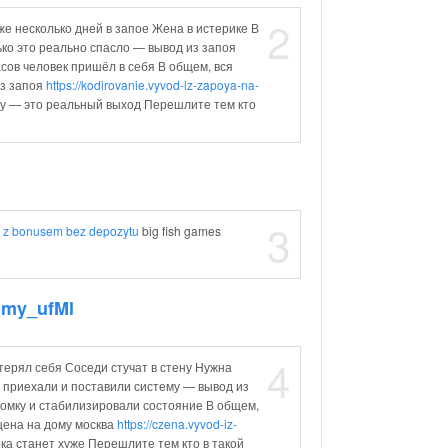
2
же несколько дней в запое Жена в истерике В
ко это реально спасло — вывод из запоя
асов человек пришёл в себя В общем, вся
из запоя
https://kodirovanie.vyvod-iz-zapoya-na-
у — это реальный выход Перешлите тем кто
3
 z bonusem bez depozytu
big fish games
omy_ufMl
4
ерял себя Соседи стучат в стену Нужна
 приехали и поставили систему — вывод из
ломку и стабилизировали состояние В общем,
цена на дому москва
https://czena.vyvod-iz-
ка станет хуже Перешлите тем кто в такой