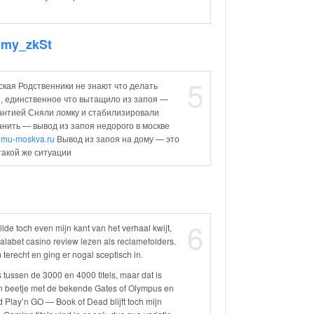
omy_zkSt
5
ская Родственники не знают что делать
, единственное что вытащило из запоя —
рантией Сняли ломку и стабилизировали
нить — вывод из запоя недорого в москве
domu-moskva.ru
Вывод из запоя на дому — это
такой же ситуации
6
lde toch even mijn kant van het verhaal kwijt,
lalabet casino review lezen als reclamefolders.
erecht en ging er nogal sceptisch in.
tussen de 3000 en 4000 titels, maar dat is
n beetje met de bekende Gates of Olympus en
 Play’n GO — Book of Dead blijft toch mijn