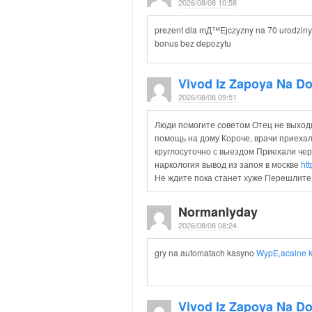
2026/08/08 10:58
prezent dla mД™Ејczyzny na 70 urodzin
bonus bez depozytu
Vivod Iz Zapoya Na 
2026/08/08 09:51
Люди помогите советом Отец не выход
помощь на дому Короче, врачи приехал
круглосуточно с выездом Приехали чер
наркология вывод из запоя в москве
ht
Не ждите пока станет хуже Перешлите 
Normanlyday
2026/08/08 08:24
gry na automatach kasyno
WypЕ‚acalne k
Vivod Iz Zapoya Na D