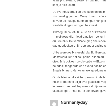
vaste prik. NetEnt, Betsoft en wat Big Time
kom je niks tekort.
De live-hoek draait op Evolution en dat m
zijn gezellig genoeg, Crazy Time zit er uit
is. Voor de huidige aanbiedingen kun je t
want die dingen wijzigen best vaak.
Ik kreeg 100% tot 500 euro en er kwamen 
— niet geweldig, niet dramatisch. Je kunt
duurde niks. De verificatie ging sneller
dag goedgekeurd. Bij een ander casino wa
Uitbetalen doe ik meestal via Skrill en da
Mastercard lukt het ook prima, alleen duur
ofzo. Er is ook een crypto-optie — Bitcoin 
helpdesk reageerde een avond pas na een
Engels binnen. Het kwam wel goed, maar
Op de telefoon draait het gewoon in de br
het in Nederland altijd over gaat is de v
iedereen moet zelf bepalen wat hij daarm
uitbetalingen, maar dat is een ervaring, va
Normanlyday